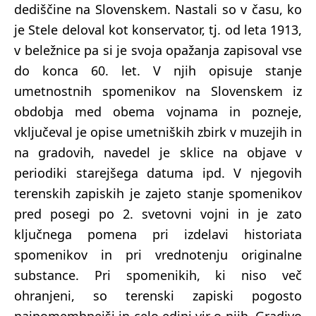
dediščine na Slovenskem. Nastali so v času, ko
je Stele deloval kot konservator, tj. od leta 1913,
v beležnice pa si je svoja opažanja zapisoval vse
do konca 60. let. V njih opisuje stanje
umetnostnih spomenikov na Slovenskem iz
obdobja med obema vojnama in pozneje,
vključeval je opise umetniških zbirk v muzejih in
na gradovih, navedel je sklice na objave v
periodiki starejšega datuma ipd. V njegovih
terenskih zapiskih je zajeto stanje spomenikov
pred posegi po 2. svetovni vojni in je zato
ključnega pomena pri izdelavi historiata
spomenikov in pri vrednotenju originalne
substance. Pri spomenikih, ki niso več
ohranjeni, so terenski zapiski pogosto
najpomembnejši in celo edini vir o njih. Gradivo