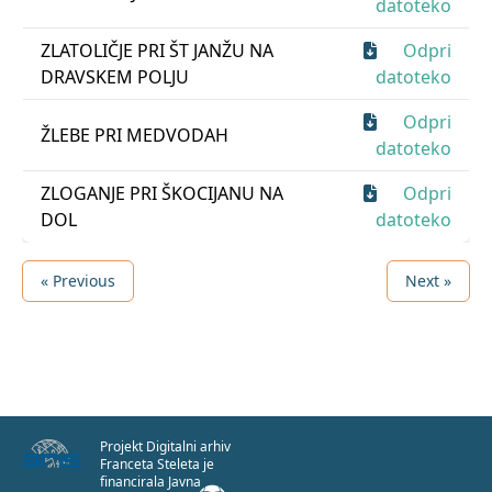
datoteko
ZLATOLIČJE PRI ŠT JANŽU NA
Odpri
DRAVSKEM POLJU
datoteko
Odpri
ŽLEBE PRI MEDVODAH
datoteko
ZLOGANJE PRI ŠKOCIJANU NA
Odpri
DOL
datoteko
« Previous
Next »
Projekt Digitalni arhiv
Franceta Steleta je
financirala Javna