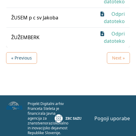
datoteko
Odpri
ŽUSEM p c sv Jakoba
datoteko
Odpri
ŽUŽEMBERK
datoteko
« Previous
Next »
Projekt Digitalni arhiv
Franceta Steleta je
financirala Javna
Pogoji uporabe
agencija za
znanstvenoraziskovalno
in inovacijsko dejavnost
Republike Slovenije.