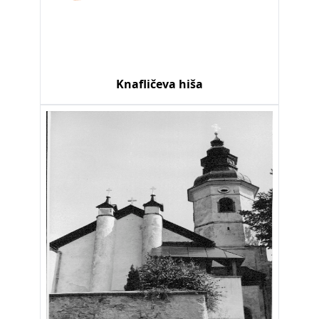
Knafličeva hiša