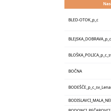
Nas
BLED-OTOK_p_c
BLEJSKA_DOBRAVA_p_c
BLOŠKA_POLICA_p_c_sv
BOČNA
BODEŠČE_p_c_sv_Lena
BODISLAVCI_MALA_NE
BODONCI_PEČAROVCI