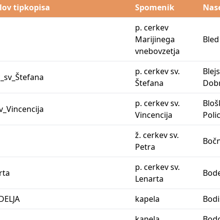
lov tipkopisa
Spomenik
Nase
p. cerkev
Marijinega
Bled
vnebovzetja
p. cerkev sv.
Blej
_sv_Štefana
Štefana
Dob
p. cerkev sv.
Bloš
_Vincencija
Vincencija
Poli
ž. cerkev sv.
Boč
Petra
p. cerkev sv.
rta
Bod
Lenarta
DELJA
kapela
Bodi
kapela
Bod