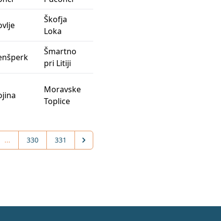
Škofja
1-
vlje
Loka
02519
Šmartno
1-
enšperk
pri Litiji
00029
Moravske
1-
jina
Toplice
00030
...
330
331