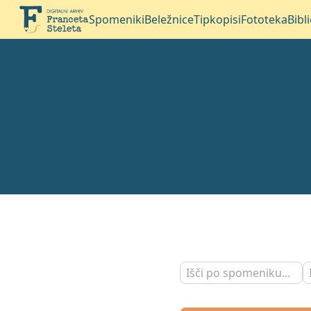
Spomeniki
Beležnice
Tipkopisi
Fototeka
Bibl