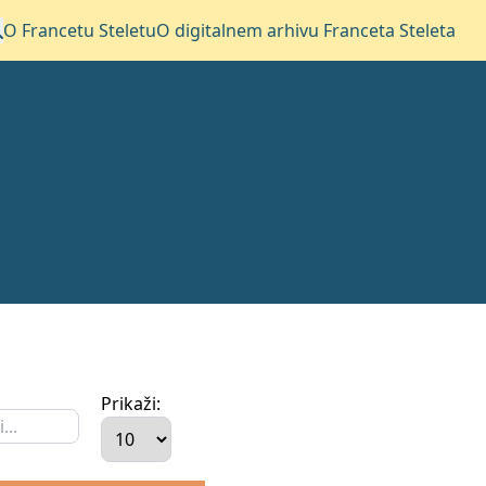
O Francetu Steletu
O digitalnem arhivu Franceta Steleta
Prikaži: