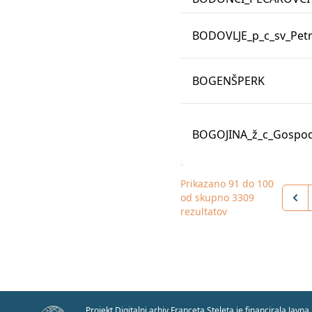
BODOVLJE_p_c_sv_Pet
BOGENŠPERK
BOGOJINA_ž_c_Gospod
Prikazano
91
do
100
od skupno
3309
rezultatov
Projekt Digitalni arhiv Franceta Steleta je financirala Javna