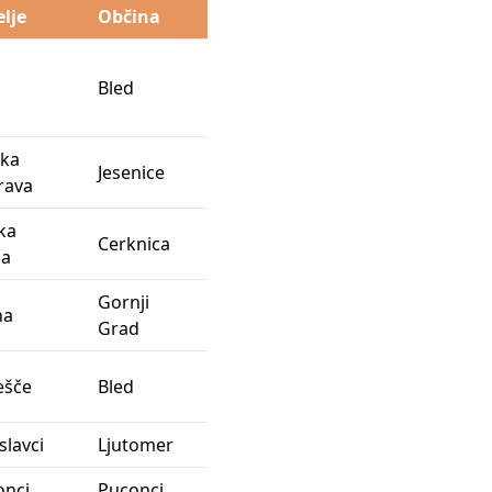
lje
Občina
EID
1-
Bled
00025
ska
1-
Jesenice
rava
00026
ka
1-
Cerknica
ca
02321
Gornji
1-
na
Grad
02886
1-
ešče
Bled
00028
slavci
Ljutomer
onci
Puconci