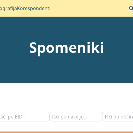
iografija
Korespondenti
Spomeniki