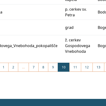
p. cerkev sv.
ra
Bodo
Petra
grad
Bog
ž. cerkev
ovega_Vnebohoda_pokopališče
Gospodovega
Bogo
Vnebohoda
1
2
...
7
8
9
10
11
12
13