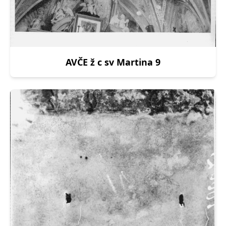
AVČE ž c sv Martina 9