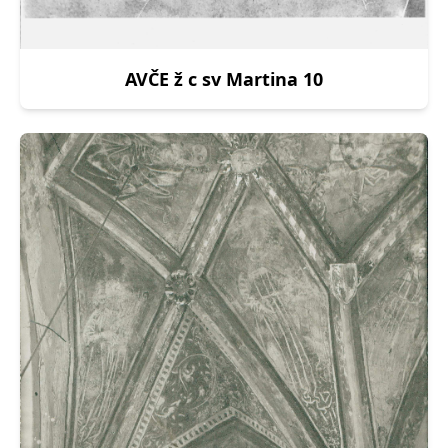
AVČE ž c sv Martina 10