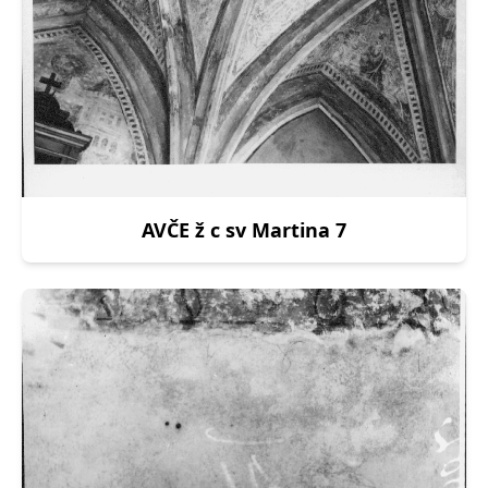
AVČE ž c sv Martina 7